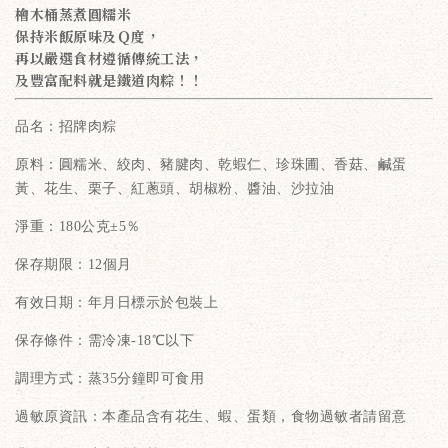
檜木桶蒸煮圓糯米
保持米飯原味及Ｑ度，
再以嚴選食材遵循傳統工法，
及豐富配料就是鐵道肉粽！！
品名：招牌肉粽
原料：圓糯米、絞肉、豬腱肉、乾蝦仁、珍珠圃、香菇、鹹蛋
黃、花生、栗子、紅蔥頭、胡椒粉、醬油、沙拉油
淨重：180公克±5％
保存期限：12個月
有效日期：年月日標示於包裝上
保存條件：需冷凍-18℃以下
調理方式：蒸35分鐘即可食用
過敏原資訊：本產品含有花生、蝦、蛋類，食物過敏者請留意