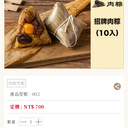
肉粽宅配
產品型號 : 002
定價 :
NT$ 700
－
＋
數量 :