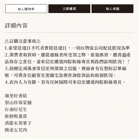
立即購買
加入追蹤
加入購物車
詳細內容
⚠️訂購注意事項⚠️
1.希望送達日不代表實際送達日，一切以物流公司配送狀況為準
2.消費者取貨時，應從速檢查所受領之物，欲退換貨，應善盡產
品保存之責任，並來
信至鐵道肉粽粉絲專頁與我們說明狀況
！！
3.結帳完成後會寄信至所填寫之信箱，裡面會有完整的訂單編
號，可供各位顧客至黑貓宅急便查詢您貨品的最新狀況。
4.店內人力有限，若有任何疑問可來信至鐵道肉粽粉絲專頁。
埔里好香菇
梨山珍珠菜脯
台南好花生
新鮮鴨蛋黃
清甜水蒸栗子
國產五花肉